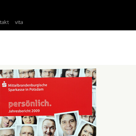
takt
vita