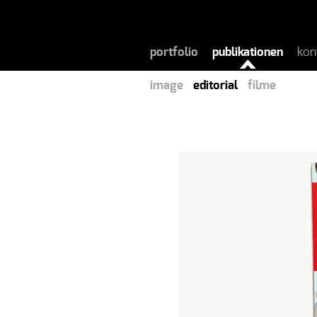
portfolio
publikationen
kon
image
editorial
filme